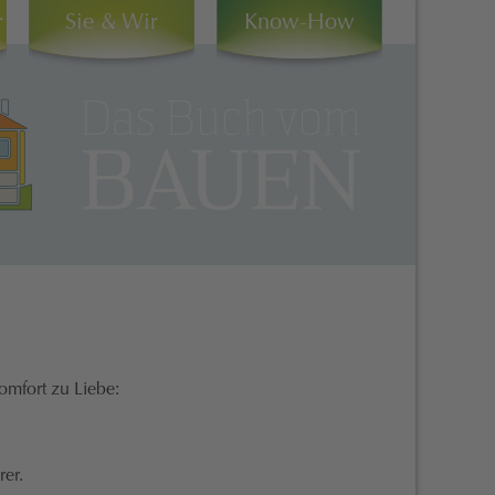
r
Sie & Wir
Know-How
omfort zu Liebe:
rer.