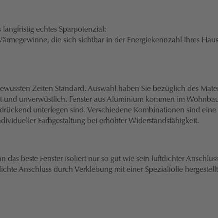
 langfristig echtes Sparpotenzial:
ärmegewinne, die sich sichtbar in der Energiekennzahl Ihres Haus
bewussten Zeiten Standard. Auswahl haben Sie bezüglich des Mater
cht und unverwüstlich. Fenster aus Aluminium kommen im Wohnbau n
ckend unterlegen sind. Verschiedene Kombinationen sind eine Üb
dividueller Farbgestaltung bei erhöhter Widerstandsfähigkeit.
 denn das beste Fenster isoliert nur so gut wie sein luftdichter An
chte Anschluss durch Verklebung mit einer Spezialfolie hergestellt