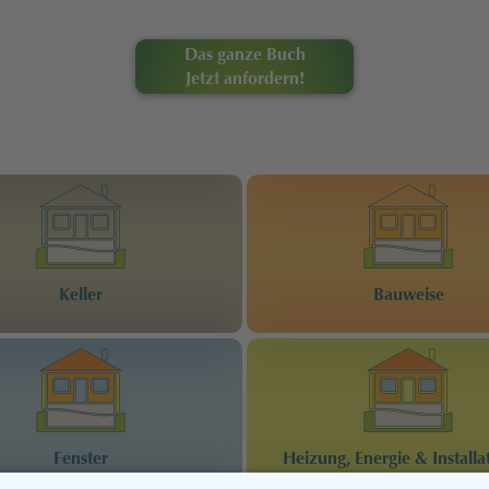
Das ganze Buch
Jetzt anfordern!
Keller
Bauweise
Fenster
Heizung, Energie & Installa